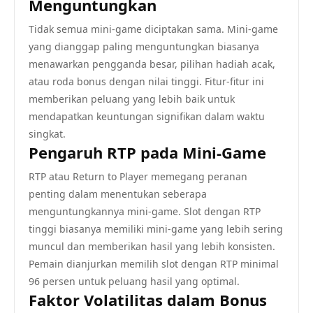
Menguntungkan
Tidak semua mini-game diciptakan sama. Mini-game
yang dianggap paling menguntungkan biasanya
menawarkan pengganda besar, pilihan hadiah acak,
atau roda bonus dengan nilai tinggi. Fitur-fitur ini
memberikan peluang yang lebih baik untuk
mendapatkan keuntungan signifikan dalam waktu
singkat.
Pengaruh RTP pada Mini-Game
RTP atau Return to Player memegang peranan
penting dalam menentukan seberapa
menguntungkannya mini-game. Slot dengan RTP
tinggi biasanya memiliki mini-game yang lebih sering
muncul dan memberikan hasil yang lebih konsisten.
Pemain dianjurkan memilih slot dengan RTP minimal
96 persen untuk peluang hasil yang optimal.
Faktor Volatilitas dalam Bonus