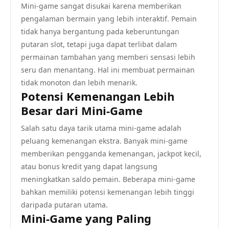
Mini-game sangat disukai karena memberikan
pengalaman bermain yang lebih interaktif. Pemain
tidak hanya bergantung pada keberuntungan
putaran slot, tetapi juga dapat terlibat dalam
permainan tambahan yang memberi sensasi lebih
seru dan menantang. Hal ini membuat permainan
tidak monoton dan lebih menarik.
Potensi Kemenangan Lebih
Besar dari Mini-Game
Salah satu daya tarik utama mini-game adalah
peluang kemenangan ekstra. Banyak mini-game
memberikan pengganda kemenangan, jackpot kecil,
atau bonus kredit yang dapat langsung
meningkatkan saldo pemain. Beberapa mini-game
bahkan memiliki potensi kemenangan lebih tinggi
daripada putaran utama.
Mini-Game yang Paling