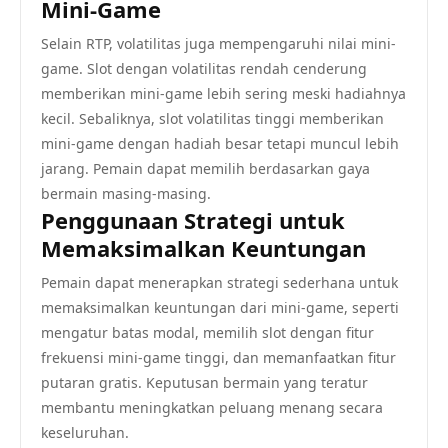
Mini-Game
Selain RTP, volatilitas juga mempengaruhi nilai mini-
game. Slot dengan volatilitas rendah cenderung
memberikan mini-game lebih sering meski hadiahnya
kecil. Sebaliknya, slot volatilitas tinggi memberikan
mini-game dengan hadiah besar tetapi muncul lebih
jarang. Pemain dapat memilih berdasarkan gaya
bermain masing-masing.
Penggunaan Strategi untuk
Memaksimalkan Keuntungan
Pemain dapat menerapkan strategi sederhana untuk
memaksimalkan keuntungan dari mini-game, seperti
mengatur batas modal, memilih slot dengan fitur
frekuensi mini-game tinggi, dan memanfaatkan fitur
putaran gratis. Keputusan bermain yang teratur
membantu meningkatkan peluang menang secara
keseluruhan.